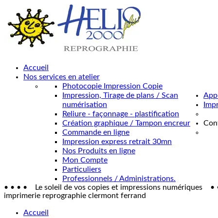
Accueil
Nos services en atelier
Photocopie Impression Copie
Impression, Tirage de plans / Scan
Appe
numérisation
Impr
Reliure - façonnage - plastification
Création graphique / Tampon encreur
Con
Commande en ligne
Impression express retrait 30mn
Nos Produits en ligne
Mon Compte
Particuliers
Professionnels / Administrations.
• • • • Le soleil de vos copies et impressions numériques • 
imprimerie reprographie clermont ferrand
Accueil