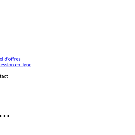
l d'offres
ession en ligne
tact
• • •