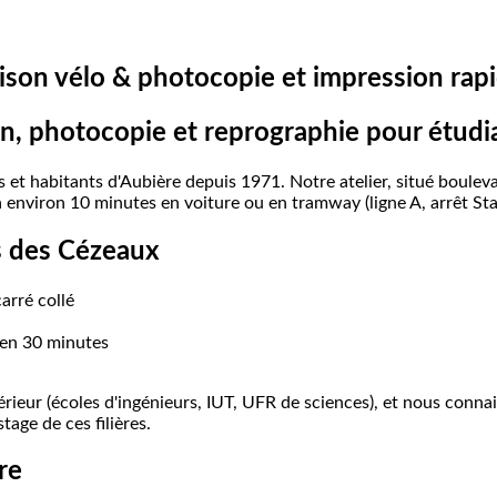
aison
vélo
&
photocopie
et
impression
rap
n,
photocopie
et
reprographie
pour
étudi
s et habitants d'Aubière depuis 1971. Notre atelier, situé boule
 à environ 10 minutes en voiture ou en tramway (ligne A, arrêt 
s
des
Cézeaux
arré collé
 en 30 minutes
ieur (écoles d'ingénieurs, IUT, UFR de sciences), et nous connai
tage de ces filières.
re