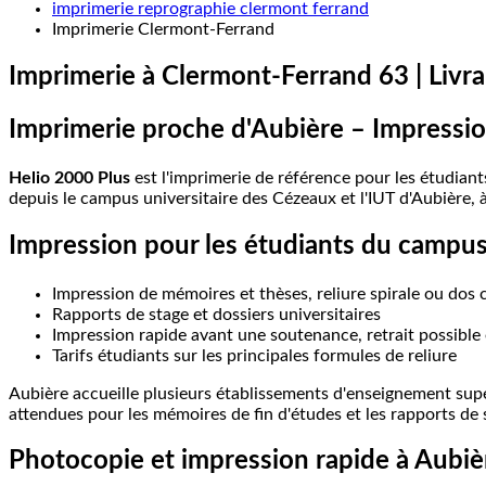
imprimerie reprographie clermont ferrand
Imprimerie Clermont-Ferrand
Imprimerie
à
Clermont-Ferrand
63
|
Livr
Imprimerie
proche
d'Aubière
–
Impressio
Helio 2000 Plus
est l'imprimerie de référence pour les étudiant
depuis le campus universitaire des Cézeaux et l'IUT d'Aubière,
Impression
pour
les
étudiants
du
campu
Impression de mémoires et thèses, reliure spirale ou dos c
Rapports de stage et dossiers universitaires
Impression rapide avant une soutenance, retrait possible
Tarifs étudiants sur les principales formules de reliure
Aubière accueille plusieurs établissements d'enseignement supér
attendues pour les mémoires de fin d'études et les rapports de s
Photocopie
et
impression
rapide
à
Aubiè