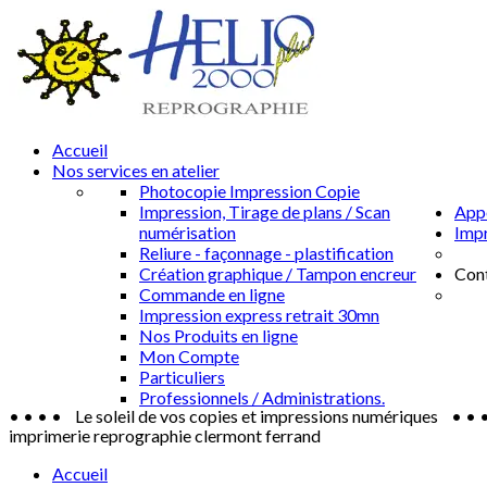
Accueil
Nos services en atelier
Photocopie Impression Copie
Impression, Tirage de plans / Scan
Appe
numérisation
Impr
Reliure - façonnage - plastification
Création graphique / Tampon encreur
Con
Commande en ligne
Impression express retrait 30mn
Nos Produits en ligne
Mon Compte
Particuliers
Professionnels / Administrations.
• • • • Le soleil de vos copies et impressions numériques • • 
imprimerie reprographie clermont ferrand
Accueil