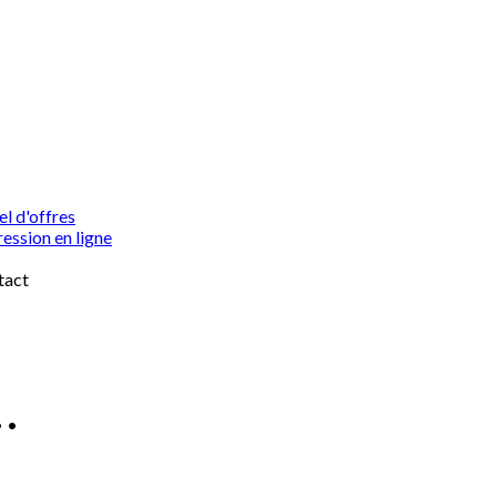
l d'offres
ession en ligne
tact
• •